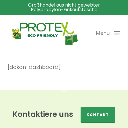
Skip
Großhandel aus nicht gewebter
Polypropylen-Einkaufstasche
to
main
content
Menu
[dokan-dashboard]
Kontaktiere uns
KONTAKT