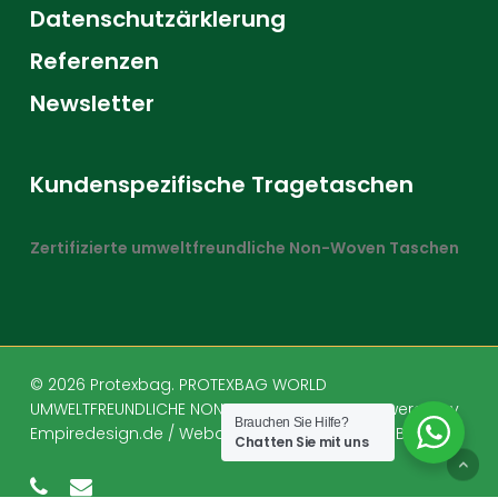
Datenschutzärklerung
Referenzen
Newsletter
Kundenspezifische Tragetaschen
Zertifizierte umweltfreundliche Non-Woven Taschen
© 2026 Protexbag. PROTEXBAG WORLD
UMWELTFREUNDLICHE NON-WOVEN TASCHEN-
Powered by
Brauchen Sie Hilfe?
Empiredesign.de / Webdesign Freelancer aus Berlin
Chatten Sie mit uns
phone
email